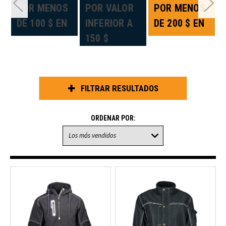
«
POR MENOS
POR VALOR
POR MENOS
DE 100 $ EN
INFERIOR A
DE 200 $ EN
150 $
FILTRAR RESULTADOS
ORDENAR POR: