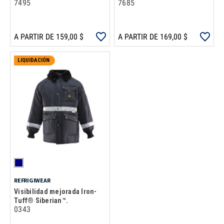
7495
7685
A PARTIR DE 159,00 $
A PARTIR DE 169,00 $
LIQUIDACIÓN
REFRIGIWEAR
Visibilidad mejorada Iron-
Tuff® Siberian™.
0343