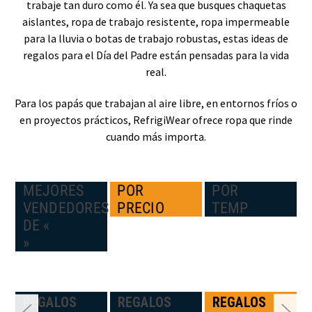
trabaje tan duro como él. Ya sea que busques chaquetas
aislantes, ropa de trabajo resistente, ropa impermeable
para la lluvia o botas de trabajo robustas, estas ideas de
regalos para el Día del Padre están pensadas para la vida
real.
Para los papás que trabajan al aire libre, en entornos fríos o
en proyectos prácticos, RefrigiWear ofrece ropa que rinde
cuando más importa.
MEJORES
POR
POR
VENDEDORES
PRECIO
TEMP
DE «
»
N:
REGALOS
REGALOS
REGALOS