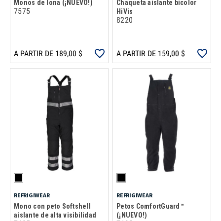
Monos de lona (¡NUEVO!)
Chaqueta aislante bicolor
7575
HiVis
8220
A PARTIR DE 189,00 $
A PARTIR DE 159,00 $
REFRIGIWEAR
REFRIGIWEAR
Mono con peto Softshell
Petos ComfortGuard™
aislante de alta visibilidad
(¡NUEVO!)