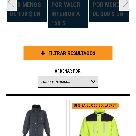
«
POR MENOS
POR VALOR
POR MENOS
DE 100 $ EN
INFERIOR A
DE 200 $ EN
150 $
FILTRAR RESULTADOS
ORDENAR POR:
UTILIZA EL CÓDIGO: JACKET