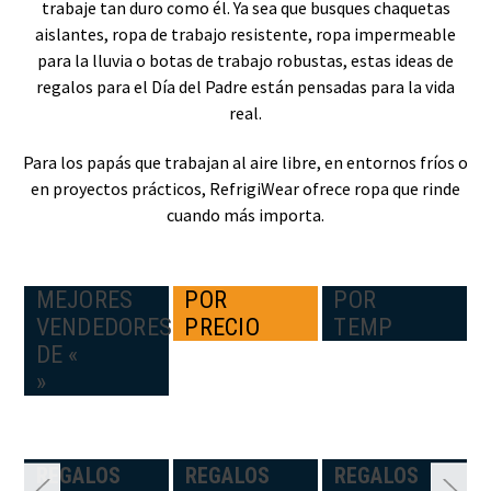
trabaje tan duro como él. Ya sea que busques chaquetas
aislantes, ropa de trabajo resistente, ropa impermeable
para la lluvia o botas de trabajo robustas, estas ideas de
regalos para el Día del Padre están pensadas para la vida
real.
Para los papás que trabajan al aire libre, en entornos fríos o
en proyectos prácticos, RefrigiWear ofrece ropa que rinde
cuando más importa.
MEJORES
POR
POR
VENDEDORES
PRECIO
TEMP
DE «
»
N:
REGALOS
REGALOS
REGALOS