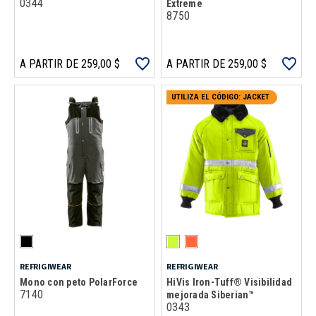
0344
Extreme
8750
A PARTIR DE 259,00 $
A PARTIR DE 259,00 $
UTILIZA EL CÓDIGO: JACKET
REFRIGIWEAR
REFRIGIWEAR
Mono con peto PolarForce
HiVis Iron-Tuff® Visibilidad
7140
mejorada Siberian™
0343