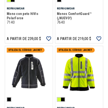
REFRIGIWEAR
REFRIGIWEAR
Mono con peto HiVis
Monos ComfortGuard™
PolarForce
(¡NUEVO!)
7140
7640
A PARTIR DE 239,00 $
A PARTIR DE 219,00 $
UTILIZA EL CÓDIGO: JACKET
UTILIZA EL CÓDIGO: JACKET
REFRIGIWEAR
REFRIGIWEAR