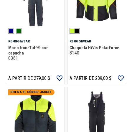
REFRIGIWEAR
REFRIGIWEAR
Mono Iron-Tuff® con
Chaqueta HiVis PolarForce
8140
capucha
0381
A PARTIR DE 279,00 $
A PARTIR DE 239,00 $
UTILIZA EL CÓDIGO: JACKET