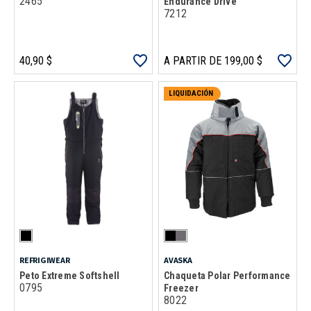
2465
Endurance Drive
7212
40,90 $
A PARTIR DE 199,00 $
LIQUIDACIÓN
REFRIGIWEAR
AVASKA
Peto Extreme Softshell
Chaqueta Polar Performance
0795
Freezer
8022