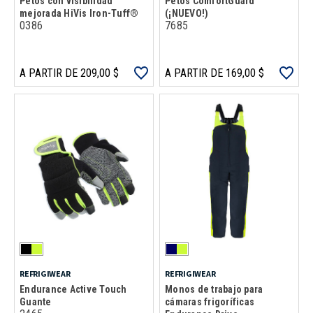
Petos con visibilidad
Petos ComfortGuard™
mejorada HiVis Iron-Tuff®
(¡NUEVO!)
0386
7685
A PARTIR DE 209,00 $
A PARTIR DE 169,00 $
REFRIGIWEAR
REFRIGIWEAR
Endurance Active Touch
Monos de trabajo para
Guante
cámaras frigoríficas