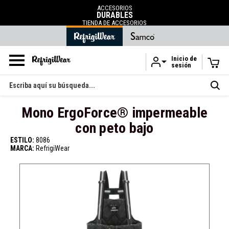
ACCESORIOS
DURABLES
TIENDA DE ACCESORIOS
Inicio de
sesión
Ir al contenido principal
Buscar
en
Mono ErgoForce® impermeable
con peto bajo
ESTILO:
8086
MARCA:
RefrigiWear