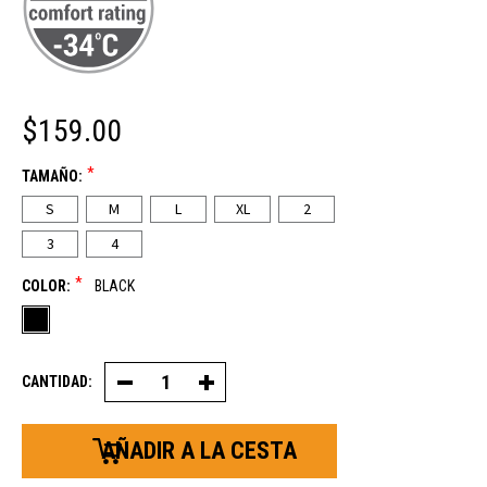
$159.00
*
TAMAÑO:
S
M
L
XL
2
3
4
*
COLOR:
BLACK
CANTIDAD:
Disminuir
Aumentar
la
la
cantidad
cantidad
de
de
monos
monos
impermeables
impermeables
ErgoForce®
ErgoForce®