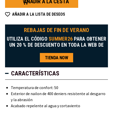
petos
petos
bajos
bajos
Iron-
Iron-
Tuff®.
Tuff®.
AÑADIR A LA LISTA DE DESEOS
REBAJAS DE FIN DE VERANO
UTILIZA EL CÓDIGO
SUMMER26
PARA OBTENER
UN 20 % DE DESCUENTO EN TODA LA WEB DE
TIENDA NOW
CARACTERÍSTICAS
Temperatura de confort: 50
Exterior de nailon de 400 deniers resistente al desgarro
y la abrasión
Acabado repelente al agua y cortaviento