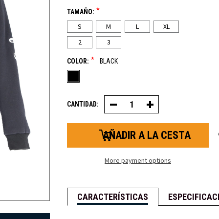
*
TAMAÑO:
S
M
L
XL
2
3
*
COLOR:
BLACK
CANTIDAD:
Disminuir
Aumentar
la
la
cantidad
cantidad
de
de
Sudadera
Sudadera
híbrida
híbrida
de
de
mujer
mujer
More payment options
CARACTERÍSTICAS
ESPECIFICAC