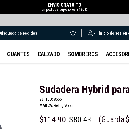
ENVÍO GRATUITO
en pedidos superiores a 120 ¤
.
Búsqueda de pedidos
Inicio de sesión
Ir al contenido principal
GUANTES
CALZADO
SOMBREROS
ACCESOR
Sudadera Hybrid par
ESTILO:
8555
MARCA:
RefrigiWear
(Guarda
$
$114.90
$80.43