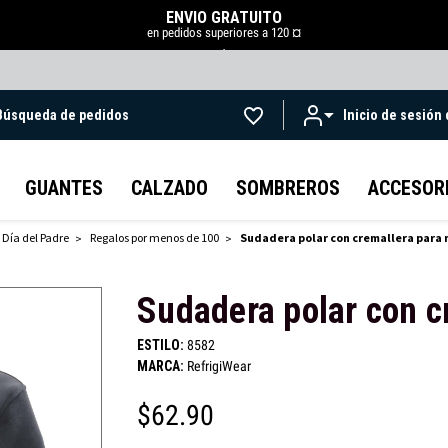
ENVÍO GRATUITO
en pedidos superiores a 120 ¤
.
Búsqueda de pedidos
Inicio de sesión
Ir al contenido principal
GUANTES
CALZADO
SOMBREROS
ACCESOR
 Día del Padre
Regalos por menos de 100
Sudadera polar con cremallera para 
Sudadera polar con c
ESTILO:
8582
MARCA:
RefrigiWear
$62.90