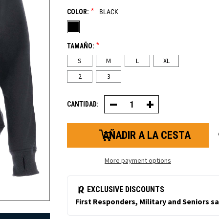
*
COLOR:
BLACK
*
TAMAÑO:
S
M
L
XL
2
3
CANTIDAD:
Disminuir
Aumentar
la
la
cantidad
cantidad
de
de
sudadera
Sudadera
polar
polar
con
con
cremallera
cremallera
More payment options
para
de
mujer
mujer