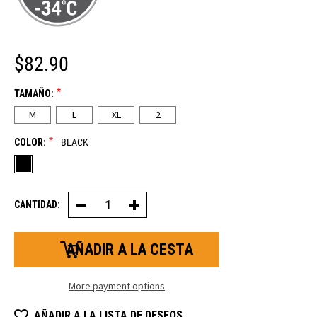
$82.90
*
TAMAÑO:
M
L
XL
2
*
COLOR:
BLACK
CANTIDAD:
Decrease
Increase
Quantity
Quantity
of
of
Extreme
Extreme
Freezer
Freezer
Guante
Guante
More payment options
AÑADIR A LA LISTA DE DESEOS