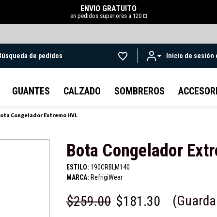
ENVÍO GRATUITO
en pedidos superiores a 120 ¤
.
Búsqueda de pedidos
Inicio de sesión
Ir al contenido principal
GUANTES
CALZADO
SOMBREROS
ACCESOR
ota Congelador Extremo HVL
Bota Congelador Ext
ESTILO:
190CRBLM140
MARCA:
RefrigiWear
(Guarda
$259.00
$181.30