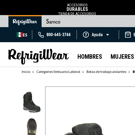
ACCESORIOS
DURABLES
TIENDA DE ACCESORIOS
ES
800-645-3744
Ayuda
HOMBRES
MUJERES
Inicio
Categories Vestuario Laboral
Botas de trabajo aislantes
B