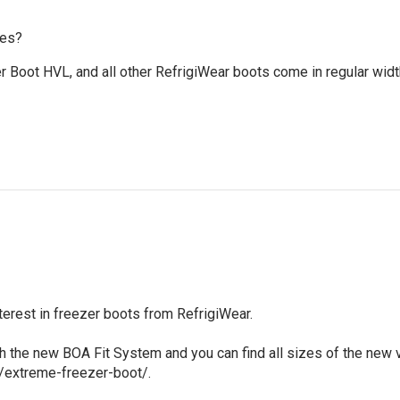
zes?
r Boot HVL, and all other RefrigiWear boots come in regular widt


nterest in freezer boots from RefrigiWear.

 the new BOA Fit System and you can find all sizes of the new v
/extreme-freezer-boot/.
