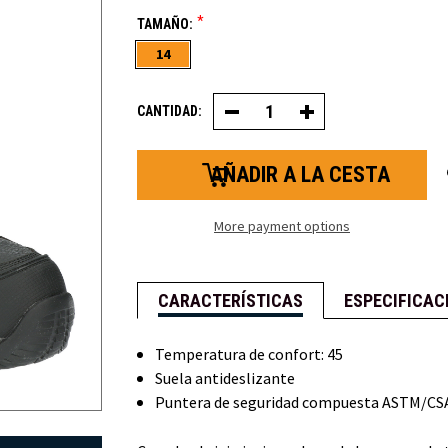
*
TAMAÑO:
14
CANTIDAD:
Disminuir
Aumentar
la
la
cantidad
cantidad
de
de
Extreme
Extreme
Freezer
Freezer
Boot
Boot
HVL
HVL
More payment options
CARACTERÍSTICAS
ESPECIFICAC
Temperatura de confort: 45
Suela antideslizante
Puntera de seguridad compuesta ASTM/CS