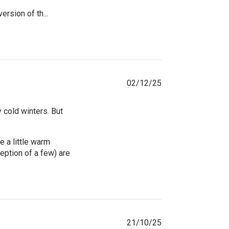
rsion of th...
02/12/25
 cold winters. But
 a little warm 
ption of a few) are 
21/10/25