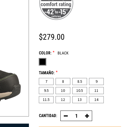
$279.00
*
COLOR:
BLACK
*
TAMAÑO:
7
8
8.5
9
9.5
10
10.5
11
11.5
12
13
14
CANTIDAD:
Disminuir
Aumentar
la
la
cantidad
cantidad