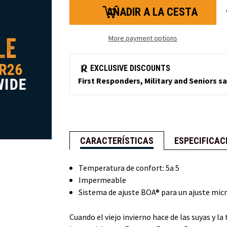
de
de
bota
Extreme
congeladora
Freezer
extrema
Boot
More payment options
CARACTERÍSTICAS
ESPECIFICAC
Temperatura de confort: 5a 5
Impermeable
Sistema de ajuste BOA® para un ajuste micr
Cuando el viejo invierno hace de las suyas y l