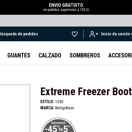
ENVÍO GRATUITO
en pedidos superiores a 120 ¤
.
Búsqueda de pedidos
Inicio de sesión
Ir al contenido principal
GUANTES
CALZADO
SOMBREROS
ACCESOR
Extreme Freezer Boot
ESTILO:
1290
MARCA:
RefrigiWear