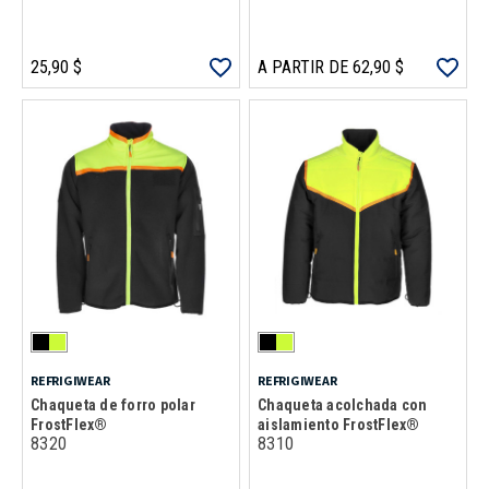
25,90 $
A PARTIR DE 62,90 $
REFRIGIWEAR
REFRIGIWEAR
Chaqueta de forro polar
Chaqueta acolchada con
FrostFlex®
aislamiento FrostFlex®
8320
8310