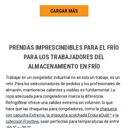
CARGAR MÁS
Carga más productos. El lector de pantalla anunciará cuando se hayan 
PRENDAS IMPRESCINDIBLES PARA EL FRÍO
PARA LOS TRABAJADORES DEL
ALMACENAMIENTO EN FRÍO
Trabajar en un congelador industrial no es solo un trabajo, es un
reto. Para los seleccionadores de pedidos y los profesionales de
almacén, mantenerse calientes y visibles es fundamental. La
ropa adecuada para congeladores marca la diferencia.
RefrigiWear ofrece una calidez extrema sin volumen, lo que
hace que las chaquetas para congeladores, como la
chaqueta
con capucha Extreme
,
la chaqueta acolchada EnduraQuilt™
y
la
colección Frostline
, sean perfectas para temperaturas de entre
-50 °C y -20 °C.