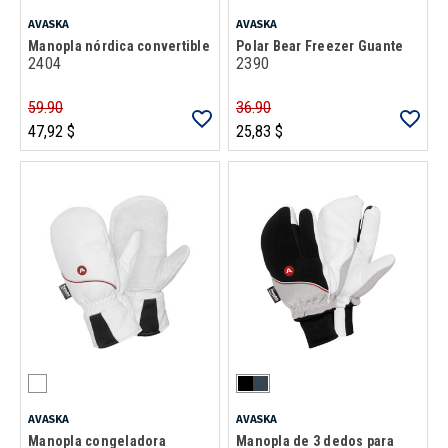
AVASKA
AVASKA
Manopla nórdica convertible
Polar Bear Freezer Guante
2404
2390
59.90
36.90
47,92 $
25,83 $
AVASKA
AVASKA
Manopla congeladora
Manopla de 3 dedos para