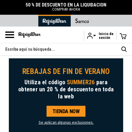
50 % DE DESCUENTO EN LA LIQUIDACIÓN
COMPRAR AHORA
Inicio de
sesión
Ir al contenido principal
Buscar
en
REBAJAS DE FIN DE VERANO
Utiliza el código
SUMMER26
para
obtener
un 20 % de descuento
en toda
la web
TIENDA NOW
Se aplican algunas exclusiones.