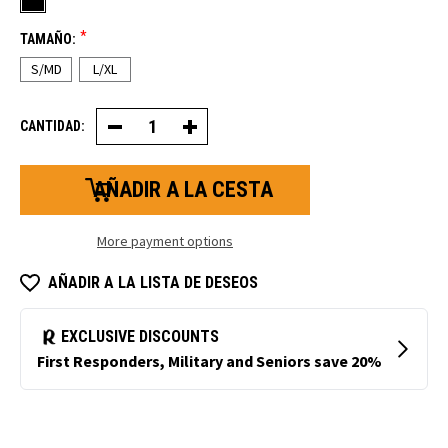
*
TAMAÑO:
S/MD
L/XL
CANTIDAD:
Disminuir
Aumentar
la
la
cantidad
cantidad
de
de
pasamontañas
pasamontañas
convertibles
convertibles
More payment options
AÑADIR A LA LISTA DE DESEOS