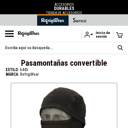
ACCESORIOS
DURABLES
TIENDA DE ACCESORIOS
Inicio de
sesión
Ir al contenido principal
Buscar
en
Pasamontañas convertible
ESTILO:
6445
MARCA:
RefrigiWear