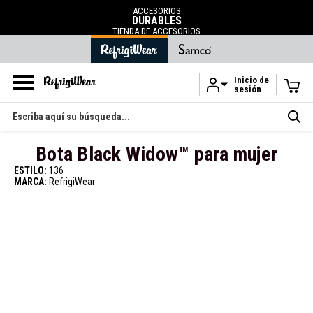
ENVÍO GRATUITO
en pedidos superiores a 120 ¤
.
Inicio de
sesión
Ir al contenido principal
Buscar
en
Bota Black Widow™ para mujer
ESTILO:
136
MARCA:
RefrigiWear