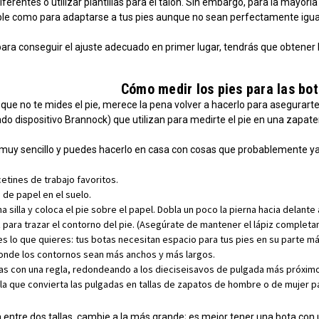
diferentes o utilizar plantillas para el talón. Sin embargo, para la mayorí
ble como para adaptarse a tus pies aunque no sean perfectamente igua
ara conseguir el ajuste adecuado en primer lugar, tendrás que obtener l
Cómo medir los pies para las bot
que no te mides el pie, merece la pena volver a hacerlo para asegurarte de
do dispositivo Brannock) que utilizan para medirte el pie en una zapate
s muy sencillo y puedes hacerlo en casa con cosas que probablemente ya
etines de trabajo favoritos.
 de papel en el suelo.
a silla y coloca el pie sobre el papel. Dobla un poco la pierna hacia delante a 
iz para trazar el contorno del pie. (Asegúrate de mantener el lápiz completam
es lo que quieres: tus botas necesitan espacio para tus pies en su parte má
onde los contornos sean más anchos y más largos.
as con una regla, redondeando a los dieciseisavos de pulgada más próxim
bla que convierta las pulgadas en tallas de zapatos de hombre o de mujer pa
 entre dos tallas, cambie a la más grande; es mejor tener una bota con