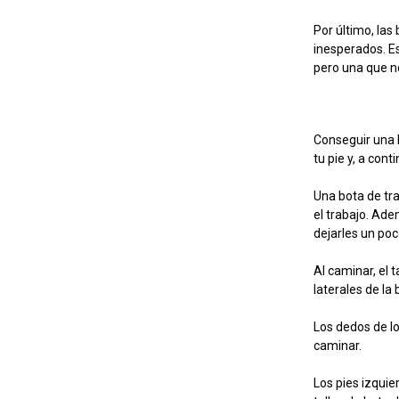
Por último, la
inesperados. Es
pero una que n
Conseguir una b
tu pie y, a con
Una bota de tr
el trabajo. Ade
dejarles un po
Al caminar, el 
laterales de la 
Los dedos de lo
caminar.
Los pies izqui