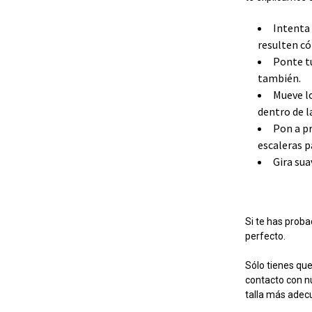
Intenta 
resulten có
Ponte tu
también.
Mueve lo
dentro de l
Pon a pr
escaleras p
Gira sua
Si te has proba
perfecto.
Sólo tienes que
contacto con nu
talla más adec