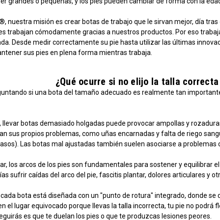
r grandes o pequeñas, y los pies pueden cambiar de forma con la edad e
, nuestra misión es crear botas de trabajo que le sirvan mejor, día tr
tes trabajan cómodamente gracias a nuestros productos. Por eso trabaj
a. Desde medir correctamente su pie hasta utilizar las últimas innovaci
ntener sus pies en plena forma mientras trabaja.
¿Qué ocurre si no elijo la talla correct
guntando si una bota del tamaño adecuado es realmente tan importante, 
r, llevar botas demasiado holgadas puede provocar ampollas y rozaduras
an sus propios problemas, como uñas encarnadas y falta de riego sanguí
 vasos). Las botas mal ajustadas también suelen asociarse a problemas c
r, los arcos de los pies son fundamentales para sostener y equilibrar el
as sufrir caídas del arco del pie, fascitis plantar, dolores articulares y 
, cada bota está diseñada con un "punto de rotura" integrado, donde se d
en el lugar equivocado porque llevas la talla incorrecta, tu pie no podr
guirás es que te duelan los pies o que te produzcas lesiones peores.