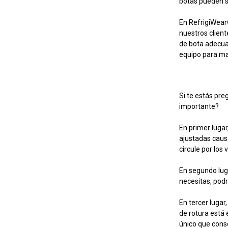
botas pueden se
En RefrigiWear®
nuestros clien
de bota adecuad
equipo para ma
Si te estás pre
importante?
En primer luga
ajustadas caus
circule por los
En segundo luga
necesitas, podrí
En tercer lugar
de rotura está 
único que conse