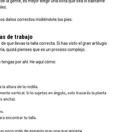
a de la gente, es mejor elegir una bota que sea lo bastante
les.
os datos correctos midiéndote los pies.
as de trabajo
 que llevas la talla correcta. Si has visto el gran artilugio
ría, quizá pienses que es un proceso complejo.
 tengas por ahí. He aquí cómo:
la altura de la rodilla.
ente vertical. Si lo sujetas en ángulo, solo trazarás la planta
s ancha).
os.
ra encontrar tu talla.
 un poco más de espacio que una que aprieta.