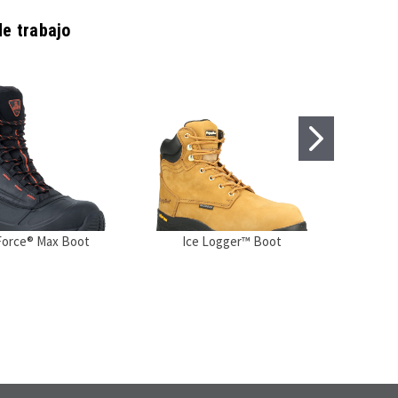
de trabajo
Force® Max Boot
Ice Logger™ Boot
Pola