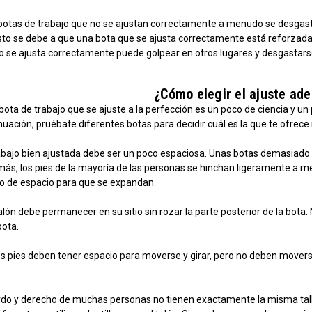
s botas de trabajo que no se ajustan correctamente a menudo se desgas
to se debe a que una bota que se ajusta correctamente está reforzada p
o se ajusta correctamente puede golpear en otros lugares y desgasta
¿Cómo elegir el ajuste ad
ota de trabajo que se ajuste a la perfección es un poco de ciencia y un
tinuación, pruébate diferentes botas para decidir cuál es la que te ofre
abajo bien ajustada debe ser un poco espaciosa. Unas botas demasiado a
más, los pies de la mayoría de las personas se hinchan ligeramente a me
co de espacio para que se expandan.
talón debe permanecer en su sitio sin rozar la parte posterior de la bota.
bota.
s pies deben tener espacio para moverse y girar, pero no deben moverse 
erdo y derecho de muchas personas no tienen exactamente la misma tall