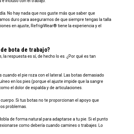
 incluso con el trabajo.
as día. No hay nada que nos guste más que saber que
amos duro para asegurarnos de que siempre tengas la talla
ones en ajuste, RefrigiWear® tiene la experiencia y el
a de bota de trabajo?
la respuesta es sí, de hecho lo es. ¿Por qué es tan
 cuando el pie roza con el lateral. Las botas demasiado
neo en los pies (porque el ajuste impide que la sangre
omo el dolor de espalda y de articulaciones.
 cuerpo. Si tus botas no te proporcionan el apoyo que
otros problemas.
obla de forma natural para adaptarse a tu pie. Si el punto
á flexionarse como debería cuando camines o trabajes. Lo