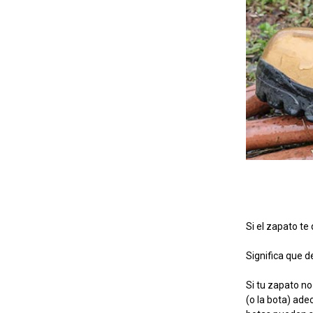
Si el zapato te
Significa que d
Si tu zapato no
(o la bota) ade