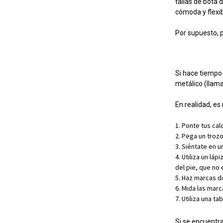
tallas de bota 
cómoda y flexi
Por supuesto, p
Si hace tiempo 
metálico (llama
En realidad, e
Ponte tus calc
Pega un trozo
Siéntate en un
Utiliza un láp
del pie, que no 
Haz marcas d
Mida las marc
Utiliza una ta
Si se encuentra