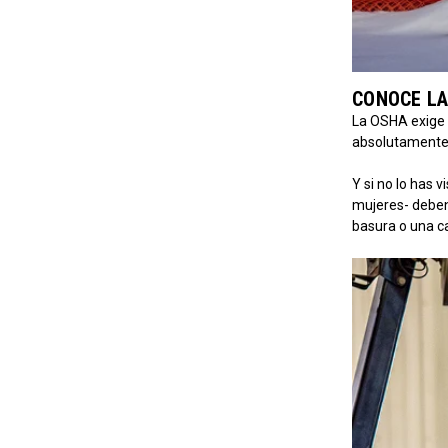
CONOCE LA
La OSHA exige a
absolutamente 
Y si no lo has v
mujeres- deben 
basura o una c