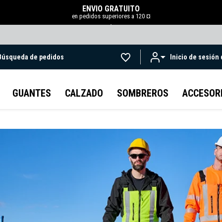
ENVÍO GRATUITO
en pedidos superiores a 120 ¤
.
Búsqueda de pedidos
Inicio de sesión
Ir al contenido principal
GUANTES
CALZADO
SOMBREROS
ACCESOR