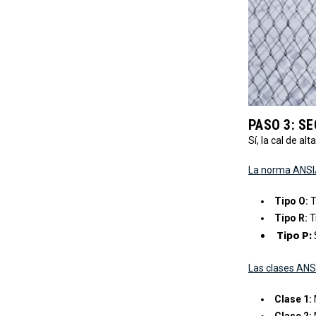
PASO 3: S
Sí, la cal de al
La norma ANSI
Tipo O:
T
Tipo R:
T
Tipo P:
Las clases ANS
Clase 1:
Clase 2: