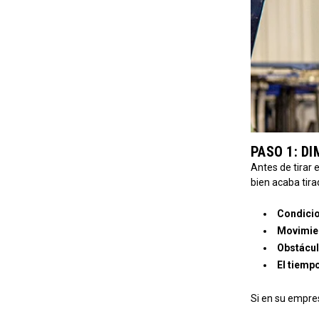
PASO 1: D
Antes de tirar 
bien acaba tira
Condicio
Movimien
Obstácul
El tiemp
Si en su empres