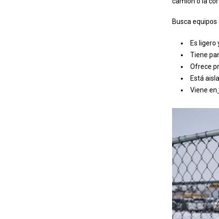
camión o la cor
Busca equipos 
Es ligero
Tiene pan
Ofrece pr
Está aisl
Viene en