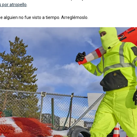
 por atropello
.
ue alguien no fue visto a tiempo. Arreglémoslo.