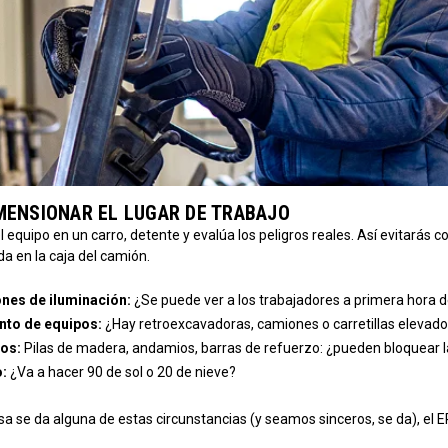
IMENSIONAR EL LUGAR DE TRABAJO
el equipo en un carro, detente y evalúa los peligros reales. Así evitarás c
da en la caja del camión.
nes de iluminación:
¿Se puede ver a los trabajadores a primera hora 
to de equipos:
¿Hay retroexcavadoras, camiones o carretillas elevad
os:
Pilas de madera, andamios, barras de refuerzo: ¿pueden bloquear la
o:
¿Va a hacer 90 de sol o 20 de nieve?
a se da alguna de estas circunstancias (y seamos sinceros, se da), el EPI