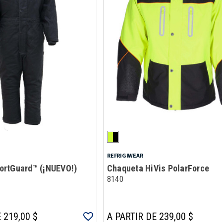
REFRIGIWEAR
rtGuard™ (¡NUEVO!)
Chaqueta HiVis PolarForce
8140
 219,00 $
A PARTIR DE 239,00 $