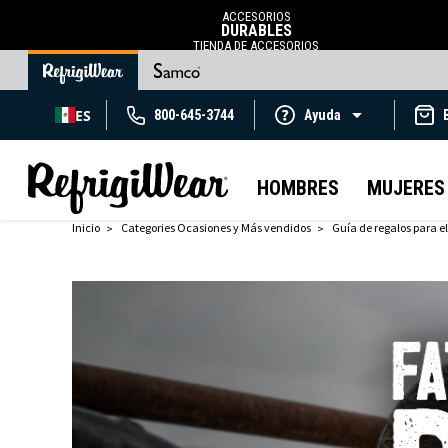
ACCESORIOS
DURABLES
TIENDA DE ACCESORIOS
ES
800-645-3744
Ayuda
HOMBRES
MUJERES
Inicio
Categories Ocasiones y Más vendidos
Guía de regalos para el