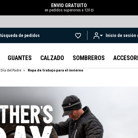
ENVÍO GRATUITO
en pedidos superiores a 120 ¤
.
Búsqueda de pedidos
Inicio de sesión
Ir al contenido principal
GUANTES
CALZADO
SOMBREROS
ACCESOR
 Día del Padre
Ropa de trabajo para el invierno