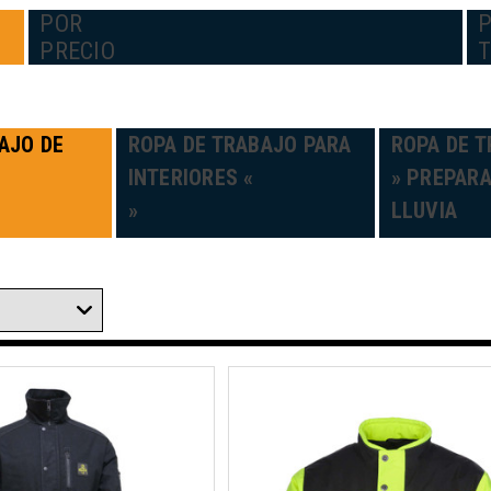
POR
PRECIO
AJO DE
ROPA DE TRABAJO PARA
ROPA DE T
INTERIORES «
» PREPARA
»
LLUVIA