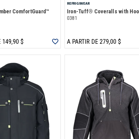
REFRIGIWEAR
mber ComfortGuard™
Iron-Tuff® Coveralls with Ho
0381
 149,90 $
A PARTIR DE 279,00 $