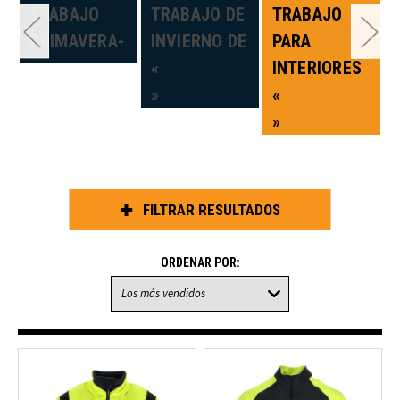
TRABAJO
TRABAJO DE
TRABAJO
PRIMAVERA-
INVIERNO DE
PARA
E
«
INTERIORES
»
«
»
FILTRAR RESULTADOS
ORDENAR POR: