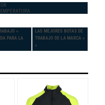
POR
TEMPERATURA
RABAJO «
LAS MEJORES BOTAS DE
DA PARA LA
TRABAJO DE LA MARCA «
»