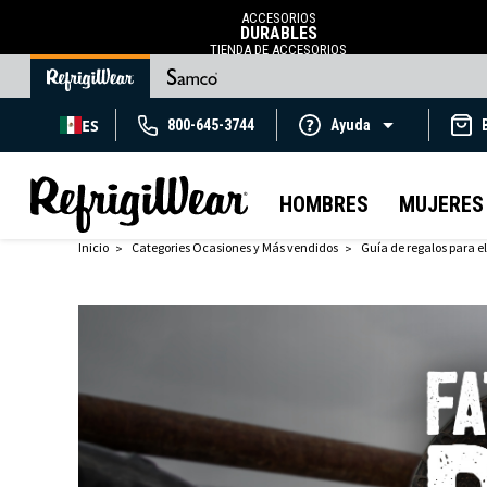
ACCESORIOS
DURABLES
TIENDA DE ACCESORIOS
ES
800-645-3744
Ayuda
HOMBRES
MUJERES
Inicio
Categories Ocasiones y Más vendidos
Guía de regalos para el