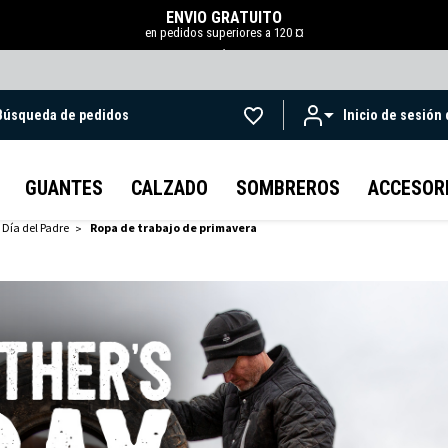
ENVÍO GRATUITO
en pedidos superiores a 120 ¤
.
Búsqueda de pedidos
Inicio de sesión
Ir al contenido principal
GUANTES
CALZADO
SOMBREROS
ACCESOR
 Día del Padre
Ropa de trabajo de primavera