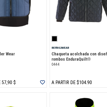
REFRIGIWEAR
ler Wear
Chaqueta acolchada con dise
rombos EnduraQuilt®
0444
 57,90 $
A PARTIR DE $104.90