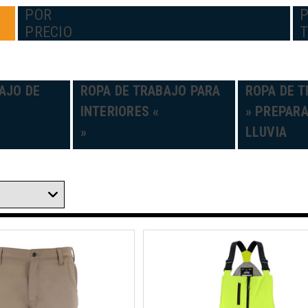
POR
PRECIO
AJO DE
ROPA DE TRABAJO PARA
ROPA DE T
INTERIORES «
» PREPARA
»
LLUVIA