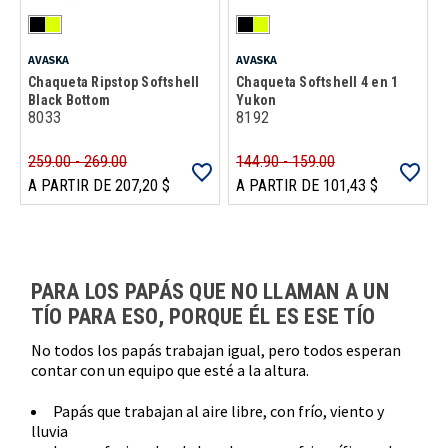
AVASKA
AVASKA
Chaqueta Ripstop Softshell
Chaqueta Softshell 4 en 1
Black Bottom
Yukon
8033
8192
259.00 - 269.00
144.90 - 159.00
A PARTIR DE 207,20 $
A PARTIR DE 101,43 $
Carga más productos. El lector de pantalla anunciará cuando se hayan 
PARA LOS PAPÁS QUE NO LLAMAN A UN
TÍO PARA ESO, PORQUE ÉL ES ESE TÍO
No todos los papás trabajan igual, pero todos esperan
contar con un equipo que esté a la altura.
Papás que trabajan al aire libre, con frío, viento y
lluvia