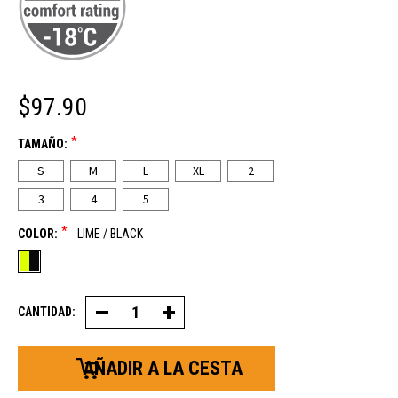
$97.90
*
TAMAÑO:
S
M
L
XL
2
3
4
5
*
COLOR:
LIME / BLACK
CANTIDAD:
Reducir
Aumentar
la
la
cantidad
cantidad
de
de
pantalones
pantalones
impermeables
impermeables
aislantes
con