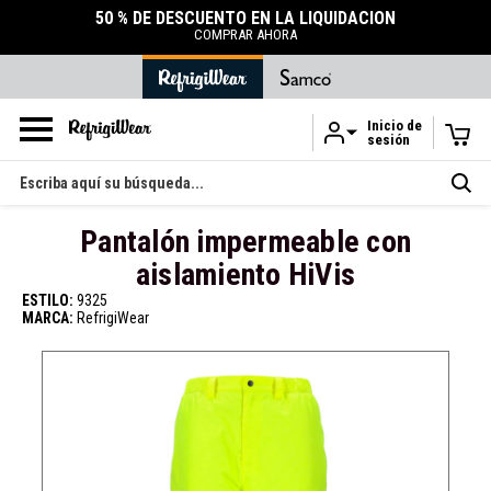
ACCESORIOS
DURABLES
TIENDA DE ACCESORIOS
Inicio de
sesión
Ir al contenido principal
Buscar
en
Pantalón impermeable con
aislamiento HiVis
ESTILO:
9325
MARCA:
RefrigiWear