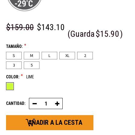
$159.00
$143.10
(Guarda
$15.90
)
*
TAMAÑO:
S
M
L
XL
2
3
5
*
COLOR:
LIME
CANTIDAD:
Reducir
Aumentar
la
la
cantidad
cantidad
de
de
HiVis
HiVis
Insulated
Insulated
Softshell
Softshell