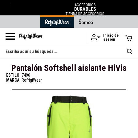
ACCESORIOS
DURABLES
TIENDA DE ACCESORIOS
Inicio de
sesión
Ir al contenido principal
Buscar
en
Pantalón Softshell aislante HiVis
ESTILO:
7496
MARCA:
RefrigiWear