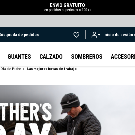
ENVÍO GRATUITO
en pedidos superiores a 120 ¤
.
Búsqueda de pedidos
Inicio de sesión
Ir al contenido principal
GUANTES
CALZADO
SOMBREROS
ACCESOR
 Día del Padre
Las mejores botas de trabajo