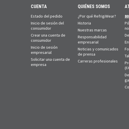
CUENTA
QUIÉNES SOMOS
A
Estado del pedido
¿Por qué RefrigiWear?
80
Inicio de sesión del
Historia
Pó
consumidor
no
Nuestras marcas
Crear una cuenta de
De
Responsabilidad
consumidor
empresarial
En
Inicio de sesión
Noticias y comunicados
Fo
empresarial
de prensa
Ta
Solicitar una cuenta de
Carreras profesionales
Pr
empresa
(F
De
ga
Co