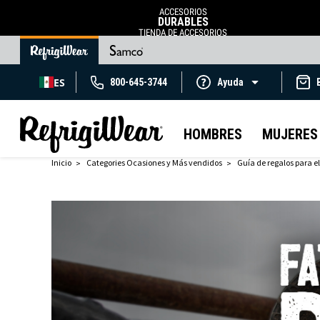
ACCESORIOS
DURABLES
TIENDA DE ACCESORIOS
ES
800-645-3744
Ayuda
HOMBRES
MUJERES
Inicio
Categories Ocasiones y Más vendidos
Guía de regalos para el