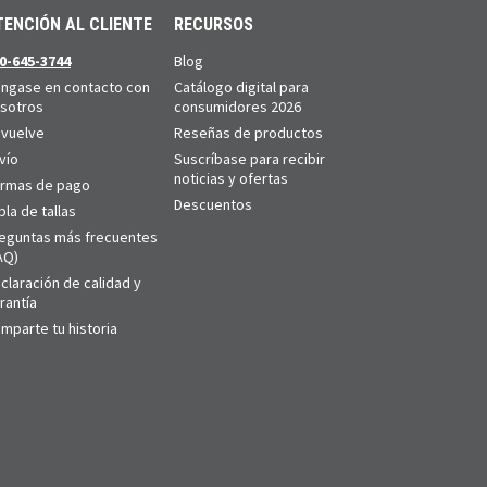
TENCIÓN AL CLIENTE
RECURSOS
0-645-3744
Blog
ngase en contacto con
Catálogo digital para
sotros
consumidores 2026
vuelve
Reseñas de productos
vío
Suscríbase para recibir
noticias y ofertas
rmas de pago
Descuentos
bla de tallas
eguntas más frecuentes
AQ)
claración de calidad y
rantía
mparte tu historia