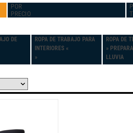
POR
PRECIO
AJO DE
ROPA DE TRABAJO PARA
ROPA DE T
INTERIORES «
» PREPARA
»
LLUVIA