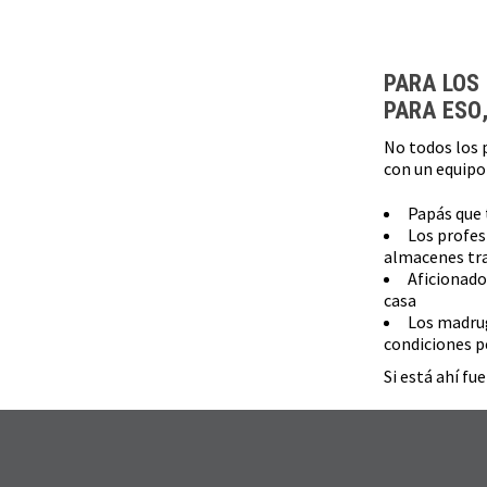
PARA LOS
PARA ESO,
No todos los 
con un equipo 
Papás que t
Los profes
almacenes tra
Aficionado
casa
Los madrug
condiciones p
Si está ahí fu