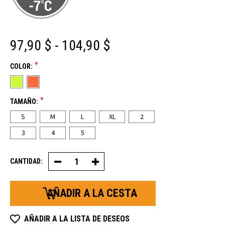
97,90 $ - 104,90 $
*
COLOR:
*
TAMAÑO:
S
M
L
XL
2
3
4
5
CANTIDAD:
Disminuir
Aumentar
la
la
cantidad
cantidad
de
de
chalecos
chalecos
reversibles
reversibles
HiVis
HiVis
Softshell
Softshell
AÑADIR A LA LISTA DE DESEOS