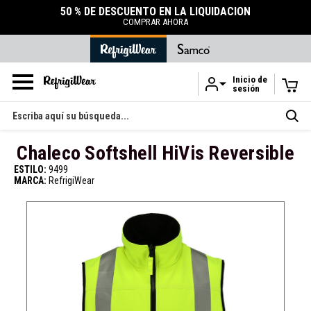
50 % DE DESCUENTO EN LA LIQUIDACIÓN
COMPRAR AHORA
Inicio de
sesión
Ir al contenido principal
Buscar
en
Chaleco Softshell HiVis Reversible
ESTILO:
9499
MARCA:
RefrigiWear