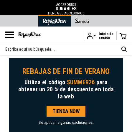
ACCESORIOS
DURABLES
TIENDA DE ACCESORIOS
Inicio de
sesión
Ir al contenido principal
Buscar
en
REBAJAS DE FIN DE VERANO
Utiliza el código
SUMMER26
para
obtener
un 20 % de descuento
en toda
la web
TIENDA NOW
Se aplican algunas exclusiones.