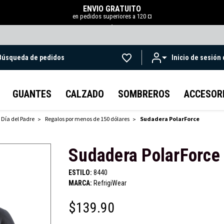
ENVÍO GRATUITO
en pedidos superiores a 120 ¤
.
Búsqueda de pedidos
Inicio de sesión
Ir al contenido principal
GUANTES
CALZADO
SOMBREROS
ACCESOR
 Día del Padre
Regalos por menos de 150 dólares
Sudadera PolarForce
Sudadera PolarForce
ESTILO:
8440
MARCA:
RefrigiWear
$139.90