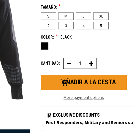
*
TAMAÑO:
S
M
L
XL
2
3
4
5
*
COLOR:
BLACK
CANTIDAD:
Disminuir
Aumentar
la
la
cantidad
cantidad
de
de
PolarForce®
PolarForce®
Sweatshirt
Sweatshirt
More payment options