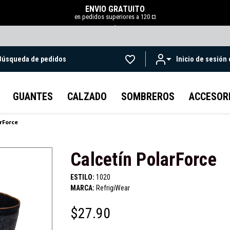
ENVÍO GRATUITO
en pedidos superiores a 120 ¤
.
Búsqueda de pedidos
Inicio de sesión
Ir al contenido principal
GUANTES
CALZADO
SOMBREROS
ACCESOR
rForce
Calcetín PolarForce
ESTILO:
1020
MARCA:
RefrigiWear
$27.90