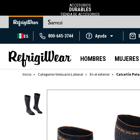
ACCESORIOS
DURABLES
TIENDA DE ACCESORIOS
ES
800-645-3744
Ayuda
HOMBRES
MUJERES
Inicio
Categories Vestuario Laboral
En el exterior
Calcetín Pola