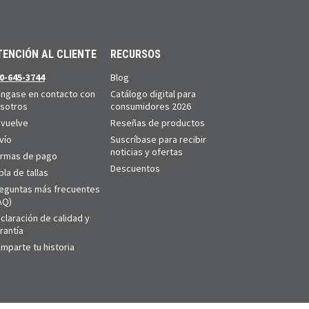
TENCIÓN AL CLIENTE
RECURSOS
0-645-3744
Blog
ngase en contacto con
Catálogo digital para
sotros
consumidores 2026
vuelve
Reseñas de productos
vío
Suscríbase para recibir
noticias y ofertas
rmas de pago
Descuentos
bla de tallas
eguntas más frecuentes
AQ)
claración de calidad y
rantía
mparte tu historia