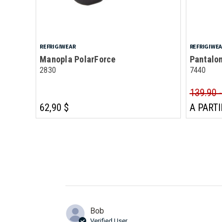
REFRIGIWEAR
REFRIGIWE
Manopla PolarForce
Pantalon
2830
7440
139.90 
62,90 $
A PARTI
Bob
Verified User