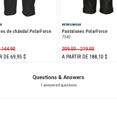
AR
REFRIGIWEAR
es de chándal PolarForce
Pantalones PolarForce
7340
- 144.90
209.00 - 219.00
R DE 69,95 $
A PARTIR DE 188,10 $
Questions & Answers
1 answered questions