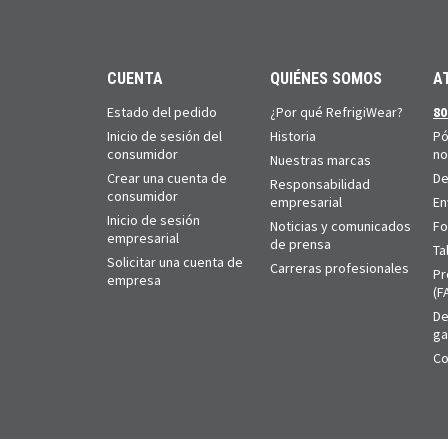
CUENTA
QUIÉNES SOMOS
A
Estado del pedido
¿Por qué RefrigiWear?
80
Inicio de sesión del
Historia
Pó
consumidor
no
Nuestras marcas
Crear una cuenta de
De
Responsabilidad
consumidor
empresarial
En
Inicio de sesión
Noticias y comunicados
Fo
empresarial
de prensa
Ta
Solicitar una cuenta de
Carreras profesionales
Pr
empresa
(F
De
ga
Co