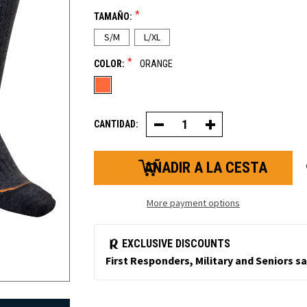
*
TAMAÑO:
S/M
L/XL
*
COLOR:
ORANGE
CANTIDAD:
Disminuir
Aumentar
la
la
cantidad
cantidad
de
de
PolarForce®
calcetines
Sock
PolarForce®
More payment options