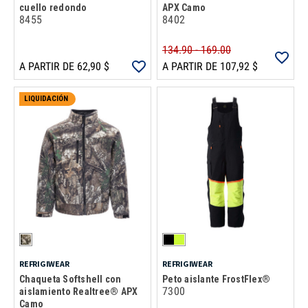
cuello redondo
APX Camo
8455
8402
134.90 - 169.00
A PARTIR DE 62,90 $
A PARTIR DE 107,92 $
LIQUIDACIÓN
REFRIGIWEAR
REFRIGIWEAR
Chaqueta Softshell con
Peto aislante FrostFlex®
7300
aislamiento Realtree® APX
Camo