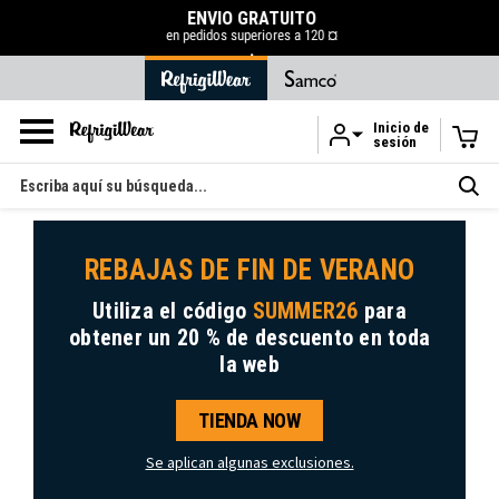
ENVÍO GRATUITO
en pedidos superiores a 120 ¤
.
Inicio de
sesión
Ir al contenido principal
Buscar
en
REBAJAS DE FIN DE VERANO
Utiliza el código
SUMMER26
para
obtener
un 20 % de descuento
en toda
la web
TIENDA NOW
Se aplican algunas exclusiones.