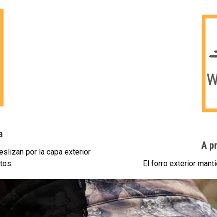
a
A p
deslizan por la capa exterior
tos.
El forro exterior manti