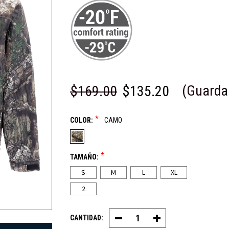
(Guarda
$169.00
$135.20
*
COLOR:
CAMO
*
TAMAÑO:
S
M
L
XL
2
CANTIDAD:
Disminuir
Aumentar
la
la