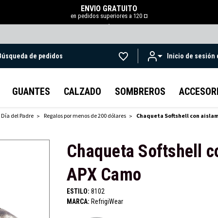
ENVÍO GRATUITO
en pedidos superiores a 120 ¤
.
Búsqueda de pedidos
Inicio de sesión
Ir al contenido principal
GUANTES
CALZADO
SOMBREROS
ACCESOR
 Día del Padre
Regalos por menos de 200 dólares
Chaqueta Softshell con aisla
Chaqueta Softshell c
APX Camo
ESTILO:
8102
MARCA:
RefrigiWear