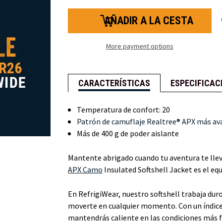
cantidad
cantidad
de
de
Realtree®
Realtree®
APX
APX
Camo
Camo
Insulated
Insulated
More payment options
Softshell
Softshell
Jacket
Jacket
CARACTERÍSTICAS
ESPECIFICAC
Temperatura de confort: 20
Patrón de camuflaje Realtree® APX más a
Más de 400 g de poder aislante
Mantente abrigado cuando tu aventura te lleve
APX Camo
Insulated Softshell Jacket es el eq
En RefrigiWear, nuestro softshell trabaja duro 
moverte en cualquier momento. Con un índice 
mantendrás caliente en las condiciones más fr