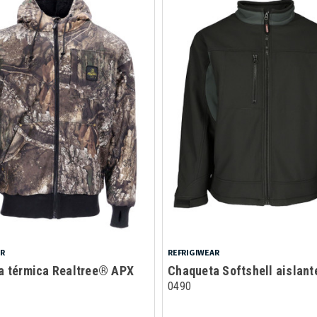
AR
REFRIGIWEAR
a térmica Realtree® APX
Chaqueta Softshell aislant
0490