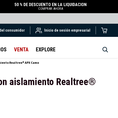
50 % DE DESCUENTO EN LA LIQUIDACIÓN
COMPRAR AHORA
 del consumidor
Inicio de sesión empresarial
IOS
VENTA
EXPLORE
miento Realtree® APX Camo
on aislamiento Realtree®