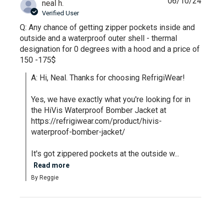
06/10/24
neal h.
Verified User
Q: Any chance of getting zipper pockets inside and
outside and a waterproof outer shell - thermal
designation for 0 degrees with a hood and a price of
150 -175$
A: Hi, Neal. Thanks for choosing RefrigiWear!

Yes, we have exactly what you're looking for in 
the HiVis Waterproof Bomber Jacket at 
https://refrigiwear.com/product/hivis-
waterproof-bomber-jacket/

It's got zippered pockets at the outside w...
Read more
By Reggie