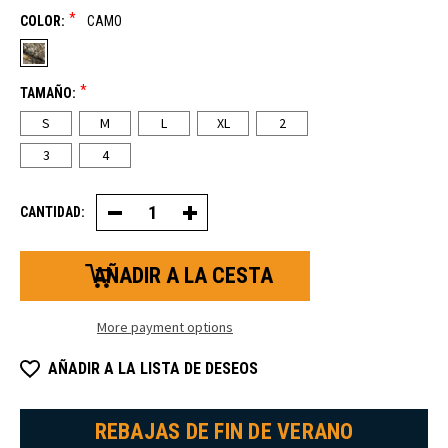
*
COLOR:
CAMO
*
TAMAÑO:
S
M
L
XL
2
3
4
CANTIDAD:
Disminuir
Aumentar
la
la
cantidad
cantidad
de
de
Realtree®
Realtree®
APX
APX
Camo
Camo
Sudadera
Sudadera
More payment options
térmica
térmica
AÑADIR A LA LISTA DE DESEOS
REBAJAS DE FIN DE VERANO