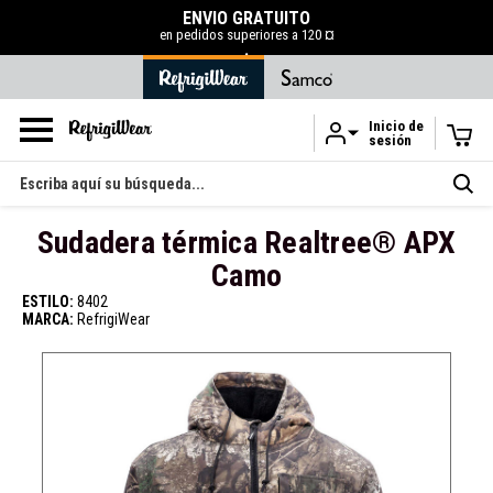
ENVÍO GRATUITO
en pedidos superiores a 120 ¤
.
Inicio de
sesión
Ir al contenido principal
Buscar
en
Sudadera térmica Realtree® APX
Camo
ESTILO:
8402
MARCA:
RefrigiWear