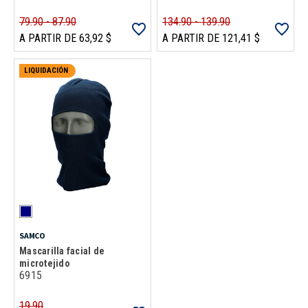
79.90 - 87.90
134.90 - 139.90
A PARTIR DE 63,92 $
A PARTIR DE 121,41 $
LIQUIDACIÓN
SAMCO
Mascarilla facial de
microtejido
6915
19.90