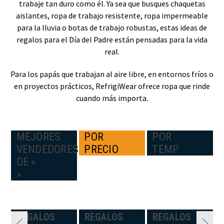
trabaje tan duro como él. Ya sea que busques chaquetas
aislantes, ropa de trabajo resistente, ropa impermeable
para la lluvia o botas de trabajo robustas, estas ideas de
regalos para el Día del Padre están pensadas para la vida
real.
Para los papás que trabajan al aire libre, en entornos fríos o
en proyectos prácticos, RefrigiWear ofrece ropa que rinde
cuando más importa.
MEJORES
POR
POR
VENDEDORES
PRECIO
TEMP
DE «
»
N:
REGALOS
REGALOS
REGALOS