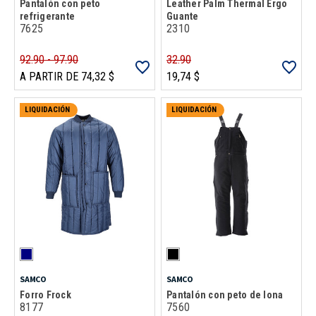
Pantalón con peto
Leather Palm Thermal Ergo
refrigerante
Guante
7625
2310
92.90 - 97.90
32.90
A PARTIR DE 74,32 $
19,74 $
LIQUIDACIÓN
LIQUIDACIÓN
SAMCO
SAMCO
Forro Frock
Pantalón con peto de lona
8177
7560