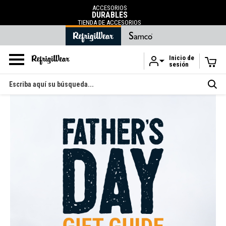
ENVÍO GRATUITO
en pedidos superiores a 120 ¤
.
Inicio de
sesión
Ir al contenido principal
Buscar
en