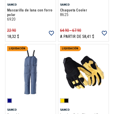
SAMCO
SAMCO
Mascarilla de lana con forro
Chaqueta Cooler
8625
polar
6920
22.90
64.90 - 67.90
18,32 $
A PARTIR DE 58,41 $
LIQUIDACIÓN
LIQUIDACIÓN
SAMCO
SAMCO