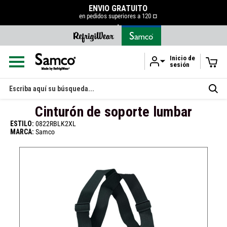
ENVÍO GRATUITO
en pedidos superiores a 120 ¤
.
Inicio de
sesión
Ir al contenido principal
Buscar
en
Cinturón de soporte lumbar
ESTILO:
0822RBLK2XL
MARCA:
Samco