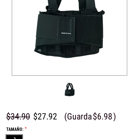
$34.90
$27.92
(Guarda
$6.98
)
*
TAMAÑO:
2