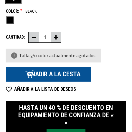
*
COLOR:
BLACK
CANTIDAD:
Disminuir
Aumentar
la
la
cantidad
cantidad
de
de
Talla y/o color actualmente agotados.
cinturones
cinturones
de
de
soporte
soporte
lumbar
lumbar
AÑADIR A LA LISTA DE DESEOS
HASTA UN 40 % DE DESCUENTO EN
EQUIPAMIENTO DE CONFIANZA DE «
»