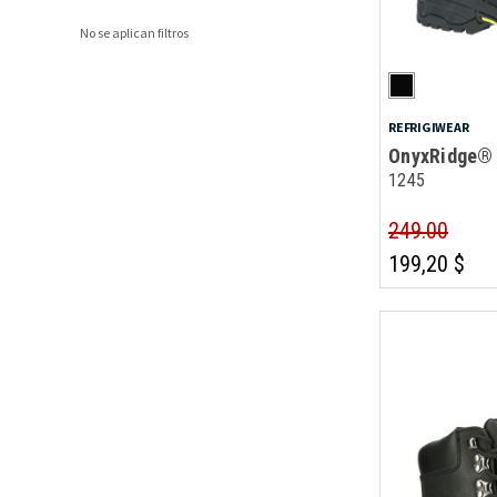
No se aplican filtros
REFRIGIWEAR
OnyxRidge® 
1245
249.00
199,20 $