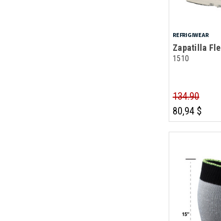
REFRIGIWEAR
Zapatilla Fl
1510
134.90
80,94 $