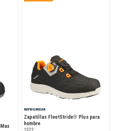
REFRIGIWEAR
Zapatillas FleetStride® Plus para
hombre
aMax
1522