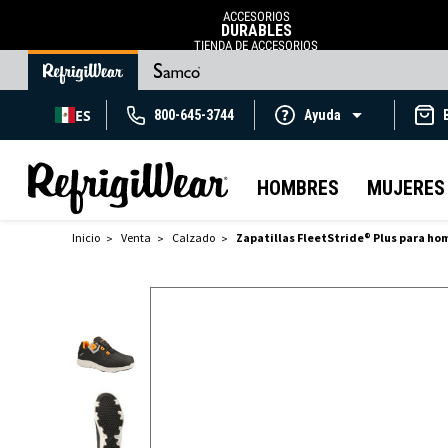
ACCESORIOS
DURABLES
TIENDA DE ACCESORIOS
ES
800-645-3744
Ayuda
HOMBRES
MUJERES
Inicio
Venta
Calzado
Zapatillas FleetStride® Plus para ho