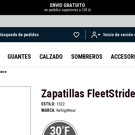
ENVÍO GRATUITO
en pedidos superiores a 120 ¤
.
Búsqueda de pedidos
Inicio de sesión
Ir al contenido principal
GUANTES
CALZADO
SOMBREROS
ACCESOR
mbre
Zapatillas FleetStri
ESTILO:
1522
MARCA:
RefrigiWear