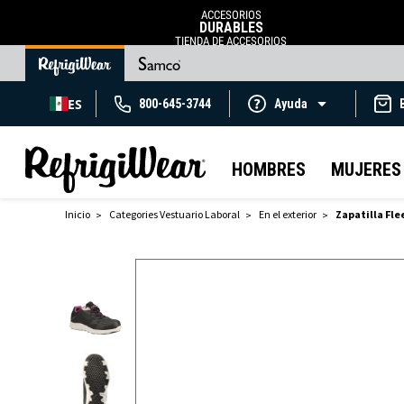
ACCESORIOS
DURABLES
TIENDA DE ACCESORIOS
ES
800-645-3744
Ayuda
HOMBRES
MUJERES
Inicio
Categories Vestuario Laboral
En el exterior
Zapatilla Fle