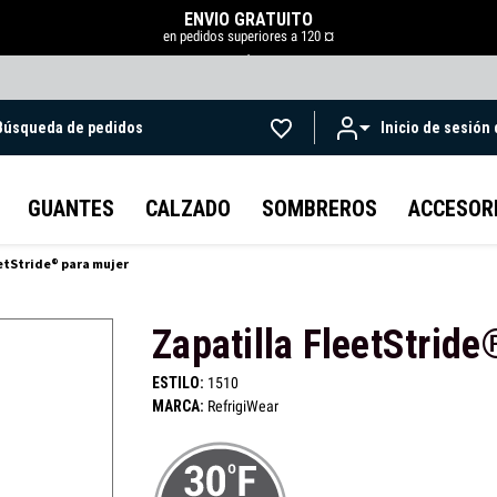
ENVÍO GRATUITO
en pedidos superiores a 120 ¤
.
Búsqueda de pedidos
Inicio de sesión
Ir al contenido principal
GUANTES
CALZADO
SOMBREROS
ACCESOR
etStride® para mujer
Zapatilla FleetStrid
ESTILO:
1510
MARCA:
RefrigiWear