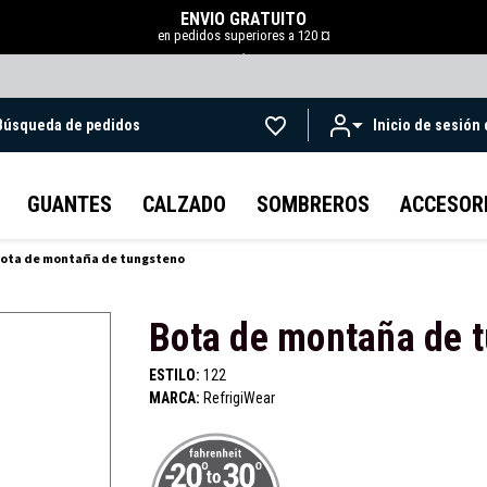
ENVÍO GRATUITO
en pedidos superiores a 120 ¤
.
Búsqueda de pedidos
Inicio de sesión
Ir al contenido principal
GUANTES
CALZADO
SOMBREROS
ACCESOR
ota de montaña de tungsteno
Bota de montaña de 
ESTILO:
122
MARCA:
RefrigiWear