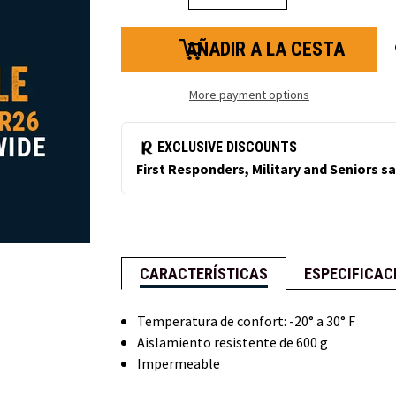
la
la
cantidad
cantidad
de
de
botas
botas
de
de
montaña
montaña
de
de
More payment options
tungsteno
tungsteno
CARACTERÍSTICAS
ESPECIFICAC
Temperatura de confort: -20° a 30° F
Aislamiento resistente de 600 g
Impermeable