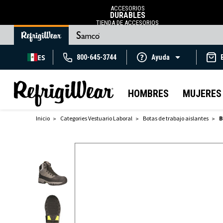
ACCESORIOS
DURABLES
TIENDA DE ACCESORIOS
ES
800-645-3744
Ayuda
HOMBRES
MUJERES
Inicio
Categories Vestuario Laboral
Botas de trabajo aislantes
B