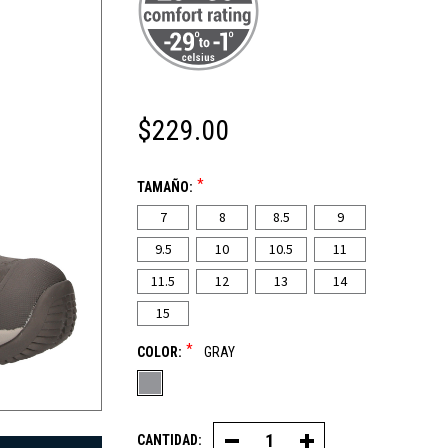
$229.00
*
TAMAÑO:
7
8
8.5
9
9.5
10
10.5
11
11.5
12
13
14
15
*
COLOR:
GRAY
CANTIDAD:
Disminuir
Aumentar