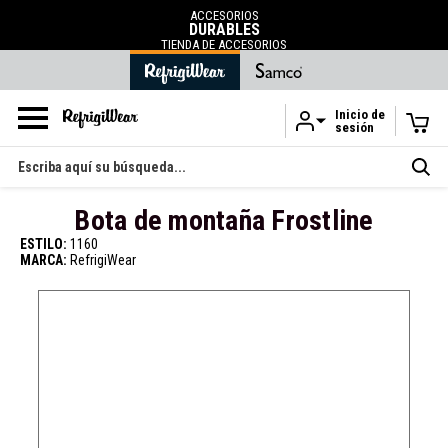
ACCESORIOS
DURABLES
TIENDA DE ACCESORIOS
Inicio de
sesión
Ir al contenido principal
Buscar
en
Bota de montaña Frostline
ESTILO:
1160
MARCA:
RefrigiWear