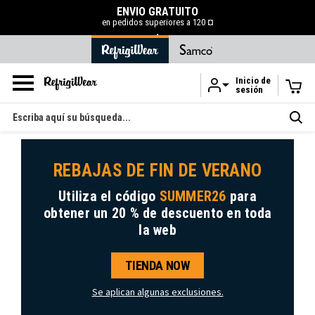
ENVÍO GRATUITO
en pedidos superiores a 120 ¤
.
Inicio de
sesión
Ir al contenido principal
Buscar
en
REBAJAS DE FIN DE VERANO
Utiliza el código
SUMMER26
para
obtener
un 20 % de descuento
en toda
la web
TIENDA NOW
Se aplican algunas exclusiones.