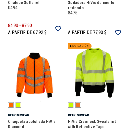
Chaleco Softshell
Sudadera HiVis de cuello
0494
redondo
8475
84.90 - 87.90
A PARTIR DE 67,92 $
A PARTIR DE 77,90 $
LIQUIDACIÓN
REFRIGIWEAR
REFRIGIWEAR
Chaqueta acolchada HiVis
HiVis Crewneck Sweatshirt
Diamond
with Reflective Tape