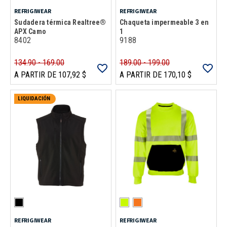
REFRIGIWEAR
REFRIGIWEAR
Sudadera térmica Realtree®
Chaqueta impermeable 3 en
APX Camo
1
8402
9188
134.90 - 169.00
189.00 - 199.00
A PARTIR DE 107,92 $
A PARTIR DE 170,10 $
LIQUIDACIÓN
REFRIGIWEAR
REFRIGIWEAR