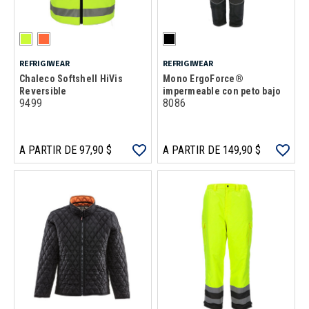
REFRIGIWEAR
REFRIGIWEAR
Chaleco Softshell HiVis
Mono ErgoForce®
Reversible
impermeable con peto bajo
9499
8086
A PARTIR DE 97,90 $
A PARTIR DE 149,90 $