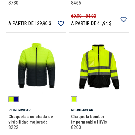
8730
8465
69.90 - 84.90
A PARTIR DE 129,90 $
A PARTIR DE 41,94 $
REFRIGIWEAR
REFRIGIWEAR
Chaqueta acolchada de
Chaqueta bomber
visibilidad mejorada
impermeable HiVis
8222
8200