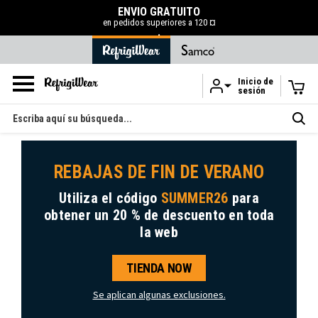
ENVÍO GRATUITO
en pedidos superiores a 120 ¤
.
Inicio de
sesión
Ir al contenido principal
Buscar
en
REBAJAS DE FIN DE VERANO
Utiliza el código
SUMMER26
para
obtener
un 20 % de descuento
en toda
la web
TIENDA NOW
Se aplican algunas exclusiones.