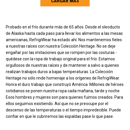
CARGAR MÁS
Carga más productos. El lector de pantalla anunciará cuando se hayan 
Probado en el frío durante más de 65 años. Desde el oleoducto
de Alaska hasta cada paso para llevar los alimentos a las mesas
americanas, RefrigiWear ha estado ahí. Nos mantenemos fieles
a nuestras raíces con nuestra Colección Heritage. No se deje
engañar por las imitaciones que se rompen por las costuras -
quédese con la ropa de trabajo original para el frío. Estamos
orgullosos de nuestras raíces y de mantener a salvo a quienes
realizan trabajos duros a bajas temperaturas. La Colección
Heritage no sólo rinde homenaje a los orígenes de RefrigiWear.
Honra el duro trabajo que construyó América. Millones de héroes
cotidianos se ponen nuestra ropa cada mañana, tarde y noche.
Esos hombres y mujeres son para quienes fuimos creados. Para
ellos seguimos existiendo. Así que no se preocupe por el
descenso de las temperaturas o el tiempo impredecible. Puede
confiar en que le cubriremos las espaldas pase lo que pase.