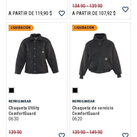
134.90 - 139.90
A PARTIR DE 119,90 $
A PARTIR DE 107,92 $
LIQUIDACIÓN
LIQUIDACIÓN
REFRIGIWEAR
REFRIGIWEAR
Chaqueta Utility
Chaqueta de servicio
ComfortGuard
ComfortGuard
0630
0620
139.90
139.90 - 149.90