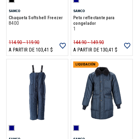
SAMCO
SAMCO
Chaqueta Softshell Freezer
Peto reflectante para
8400
congelador
1
114.90 - 119.90
144.90 - 149.90
A PARTIR DE 103,41 $
A PARTIR DE 130,41 $
LIQUIDACIÓN
SAMCO
SAMCO