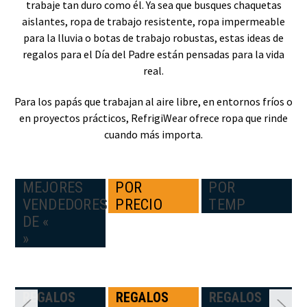
trabaje tan duro como él. Ya sea que busques chaquetas
aislantes, ropa de trabajo resistente, ropa impermeable
para la lluvia o botas de trabajo robustas, estas ideas de
regalos para el Día del Padre están pensadas para la vida
real.
Para los papás que trabajan al aire libre, en entornos fríos o
en proyectos prácticos, RefrigiWear ofrece ropa que rinde
cuando más importa.
MEJORES
POR
POR
VENDEDORES
PRECIO
TEMP
DE «
»
N:
REGALOS
REGALOS
REGALOS