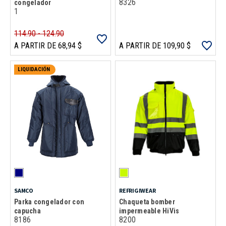
8326
congelador
1
114.90 - 124.90
A PARTIR DE 68,94 $
A PARTIR DE 109,90 $
LIQUIDACIÓN
SAMCO
REFRIGIWEAR
Parka congelador con
Chaqueta bomber
capucha
impermeable HiVis
8186
8200