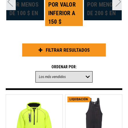
«
POR MENOS
POR VALOR
POR MENOS
DE 100 $ EN
INFERIOR A
DE 200 $ EN
150 $
FILTRAR RESULTADOS
ORDENAR POR:
LIQUIDACIÓN