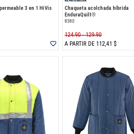
REFRIGIWEAR
permeable 3 en 1 HiVis
Chaqueta acolchada híbrida
EnduraQuilt®
8380
124.90 - 129.90
A PARTIR DE 112,41 $