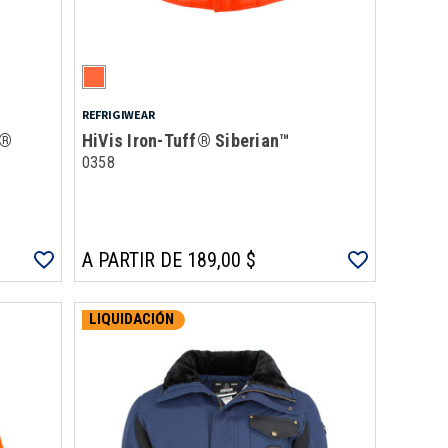
REFRIGIWEAR
f®
HiVis Iron-Tuff® Siberian™
0358
A PARTIR DE 189,00 $
LIQUIDACIÓN