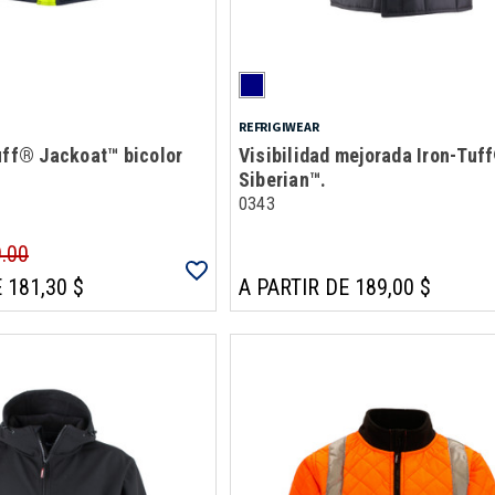
REFRIGIWEAR
uff® Jackoat™ bicolor
Visibilidad mejorada Iron-Tuf
Siberian™.
0343
9.00
 181,30 $
A PARTIR DE 189,00 $