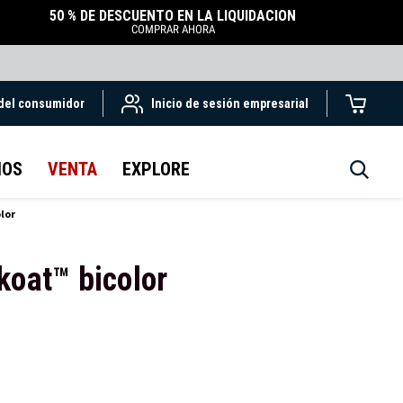
50 % DE DESCUENTO EN LA LIQUIDACIÓN
COMPRAR AHORA
 del consumidor
Inicio de sesión empresarial
IOS
VENTA
EXPLORE
olor
koat™ bicolor