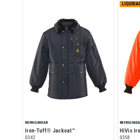
LIQUIDA
REFRIGIWEAR
REFRIGIWE
Iron-Tuff® Jackoat™
HiVis Ir
0342
0358