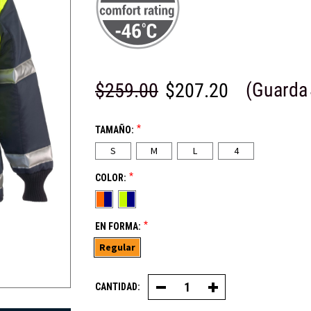
(Guarda
$259.00
$207.20
*
TAMAÑO:
S
M
L
4
*
COLOR:
*
EN FORMA:
Regular
CANTIDAD:
Disminuir
Aumentar
la
la