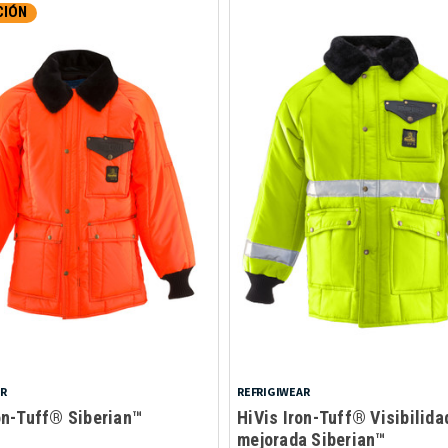
CIÓN
AR
REFRIGIWEAR
on-Tuff® Siberian™
HiVis Iron-Tuff® Visibilida
mejorada Siberian™