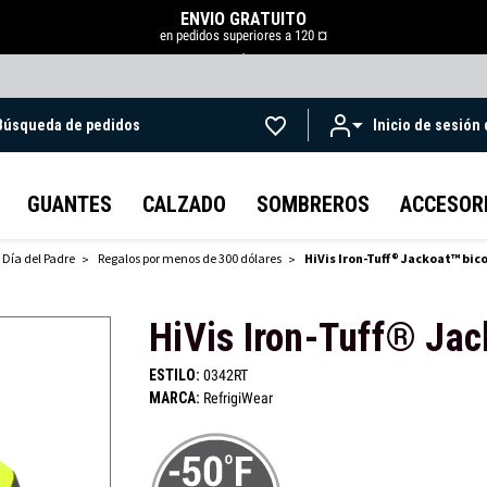
ENVÍO GRATUITO
en pedidos superiores a 120 ¤
.
Búsqueda de pedidos
Inicio de sesión
Ir al contenido principal
GUANTES
CALZADO
SOMBREROS
ACCESOR
 Día del Padre
Regalos por menos de 300 dólares
HiVis Iron-Tuff® Jackoat™ bic
HiVis Iron-Tuff® Jac
ESTILO:
0342RT
MARCA:
RefrigiWear