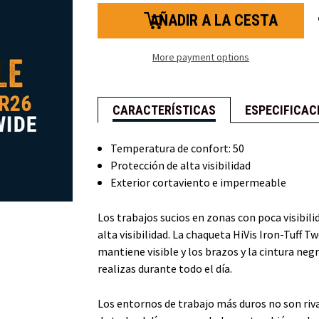
cantidad
cantidad
de
de
HiVis
HiVis
Iron-
Iron-
Tuff®
Tuff®
Two-
Two-
More payment options
Tone
Tone
Jackoat™
Jackoat™
CARACTERÍSTICAS
ESPECIFICAC
Temperatura de confort: 50
Protección de alta visibilidad
Exterior cortaviento e impermeable
Los trabajos sucios en zonas con poca visibil
alta visibilidad. La chaqueta HiVis Iron-Tuff 
mantiene visible y los brazos y la cintura neg
realizas durante todo el día.
Los entornos de trabajo más duros no son rival