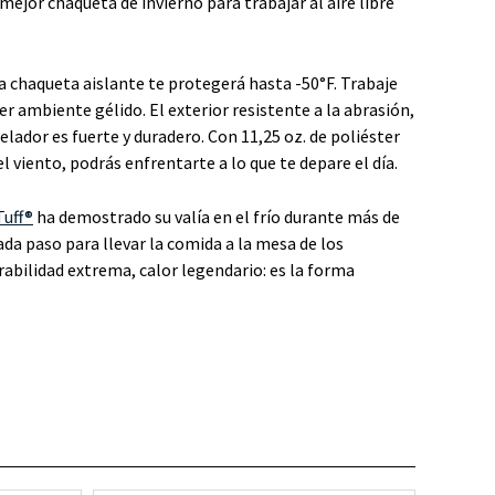
mejor chaqueta de invierno para trabajar al aire libre
ta chaqueta aislante te protegerá hasta -50°F. Trabaje
r ambiente gélido. El exterior resistente a la abrasión,
elador es fuerte y duradero. Con 11,25 oz. de poliéster
el viento, podrás enfrentarte a lo que te depare el día.
Tuff®
ha demostrado su valía en el frío durante más de
da paso para llevar la comida a la mesa de los
rabilidad extrema, calor legendario: es la forma