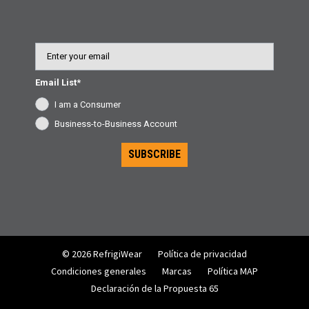
Email
Email List*
I am a Consumer
Business-to-Business Account
SUBSCRIBE
© 2026 RefrigiWear
Política de privacidad
Condiciones generales
Marcas
Política MAP
Declaración de la Propuesta 65