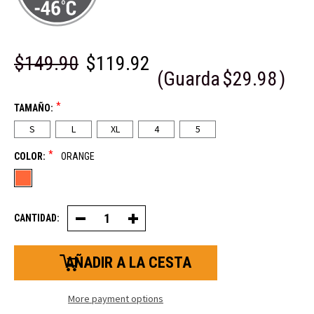
$149.90
$119.92
(Guarda
$29.98
)
*
TAMAÑO:
S
L
XL
4
5
*
COLOR:
ORANGE
CANTIDAD:
Disminuir
Aumentar
la
la
cantidad
cantidad
de
de
HiVis
HiVis
Iron-
Iron-
Tuff®
Tuff®
Siberian™
Siberian™
More payment options