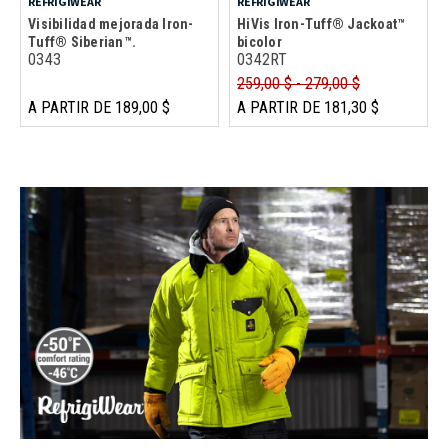
REFRIGIWEAR
REFRIGIWEAR
Visibilidad mejorada Iron-
HiVis Iron-Tuff® Jackoat™
Tuff® Siberian™.
bicolor
0343
0342RT
259,00 $ - 279,00 $
A PARTIR DE 189,00 $
A PARTIR DE 181,30 $