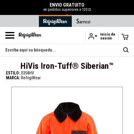
ENVÍO GRATUITO
en pedidos superiores a 120 ¤
.
Inicio de
sesión
Ir al contenido principal
Buscar
en
HiVis Iron-Tuff® Siberian™
ESTILO:
0358HV
MARCA:
RefrigiWear