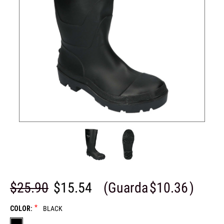
$25.90
$15.54
(Guarda
$10.36
)
*
COLOR:
BLACK