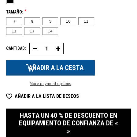
*
TAMAÑO:
7
8
9
10
11
12
13
14
CANTIDAD:
Disminuir
Aumentar
la
la
cantidad
cantidad
de
de
procesamiento
procesamiento
de
de
arranque
arranque
More payment options
AÑADIR A LA LISTA DE DESEOS
HASTA UN 40 % DE DESCUENTO EN
EQUIPAMIENTO DE CONFIANZA DE «
»