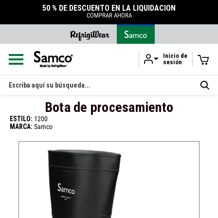
O EN LA LIQUIDACIÓN
ACCESORIOS
DURABLES
AR AHORA
TIENDA DE ACCESORIOS
Inicio de
sesión
Ir al contenido principal
Buscar
en
Bota de procesamiento
ESTILO:
1200
MARCA:
Samco