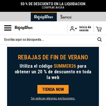
50 % DE DESCUENTO EN LA LIQUIDACIÓN
COMPRAR AHORA
Inicio de
sesión
Ir al contenido principal
Buscar
en
REBAJAS DE FIN DE VERANO
Utiliza el código
SUMMER26
para
obtener
un 20 % de descuento
en toda
la web
TIENDA NOW
Se aplican algunas exclusiones.