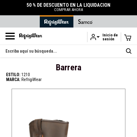
IQUIDACIÓN
ACCESORIOS
DURABLES
TIENDA DE ACCESORIOS
Inicio de
sesión
Ir al contenido principal
Buscar
en
Barrera
ESTILO:
1210
MARCA:
RefrigiWear