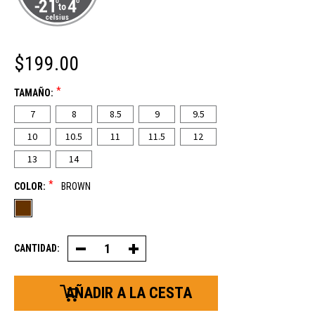
$199.00
*
TAMAÑO:
7
8
8.5
9
9.5
10
10.5
11
11.5
12
13
14
*
COLOR:
BROWN
CANTIDAD:
Disminuir
Aumentar
la
la
cantidad
cantidad
de
de
barrera
barrera