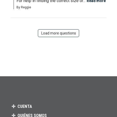
For help in finding the correct size or...
Read more
By Reggie
Load more questions
CUENTA
QUIÉNES SOMOS