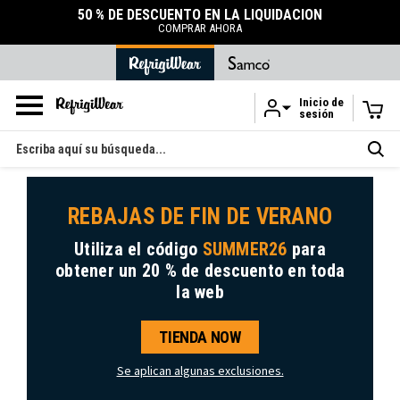
50 % DE DESCUENTO EN LA LIQUIDACIÓN
COMPRAR AHORA
Inicio de
sesión
Ir al contenido principal
Buscar
en
REBAJAS DE FIN DE VERANO
Utiliza el código
SUMMER26
para
obtener
un 20 % de descuento
en toda
la web
TIENDA NOW
Se aplican algunas exclusiones.