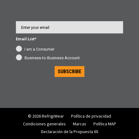
Email
Email List*
I am a Consumer
Business-to-Business Account
SUBSCRIBE
© 2026 RefrigiWear
Política de privacidad
Condiciones generales
Marcas
Política MAP
Declaración de la Propuesta 65