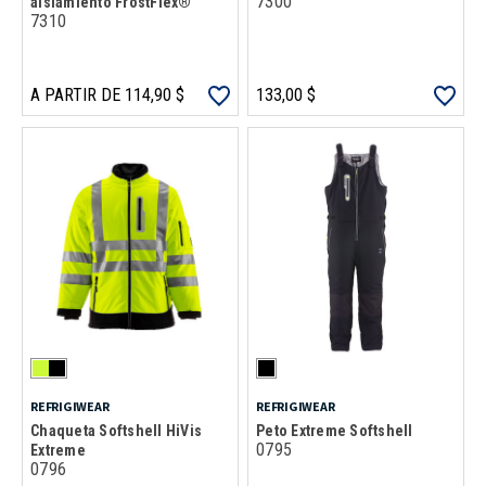
7300
aislamiento FrostFlex®
7310
A PARTIR DE 114,90 $
133,00 $
REFRIGIWEAR
REFRIGIWEAR
Chaqueta Softshell HiVis
Peto Extreme Softshell
0795
Extreme
0796