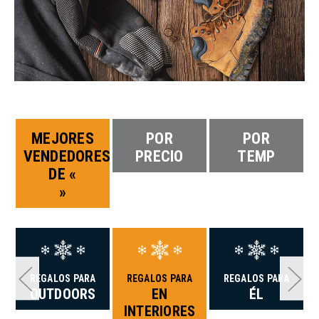
MEJORES
POR
POR
VENDEDORES
PRECIO
TEMP
DE «
»
REGALOS PARA
REGALOS PARA
REGALOS PARA
OUTDOORS
EN
ÉL
INTERIORES