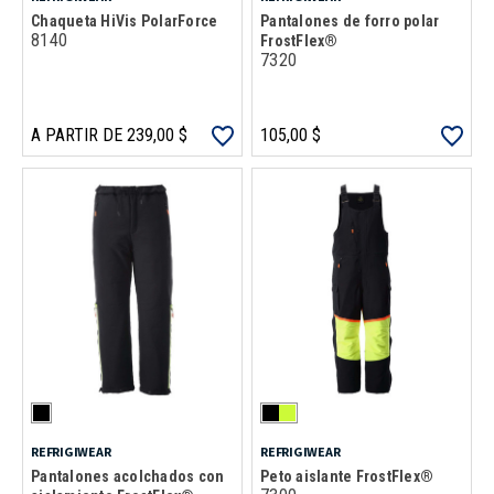
Chaqueta HiVis PolarForce
Pantalones de forro polar
8140
FrostFlex®
7320
A PARTIR DE 239,00 $
105,00 $
REFRIGIWEAR
REFRIGIWEAR
Pantalones acolchados con
Peto aislante FrostFlex®