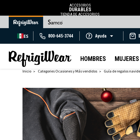
ACCESORIOS
DURABLES
TIENDA DE ACCESORIOS
ES
800-645-3744
Ayuda
HOMBRES
MUJERES
Inicio
Categories Ocasiones y Más vendidos
Guía de regalos navid