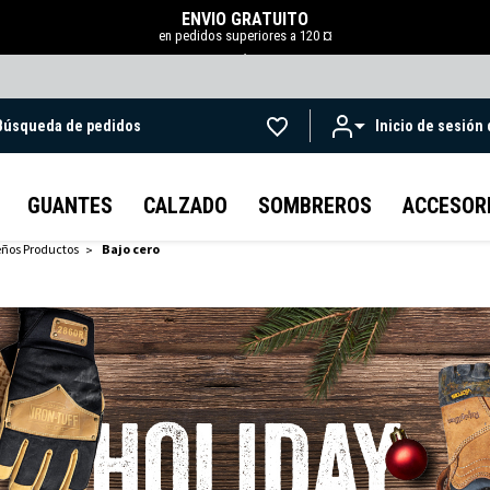
ENVÍO GRATUITO
en pedidos superiores a 120 ¤
.
Búsqueda de pedidos
Inicio de sesión
Ir al contenido principal
GUANTES
CALZADO
SOMBREROS
ACCESOR
eños Productos
Bajo cero