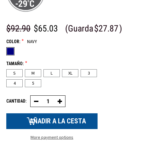
$92.90
$65.03
(Guarda
$27.87
)
*
COLOR:
NAVY
*
TAMAÑO:
S
M
L
XL
3
4
5
CANTIDAD:
Disminuir
Aumentar
la
la
cantidad
cantidad
de
de
chaqueta
chaqueta
ligera
ligera
para
para
congelador
congelador
More payment options