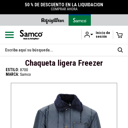
 LIQUIDACIÓN
ACCESORIOS
DURABLES
TIENDA DE ACCESORIOS
Inicio de
sesión
Ir al contenido principal
Buscar
en
Chaqueta ligera Freezer
ESTILO:
8700
MARCA:
Samco