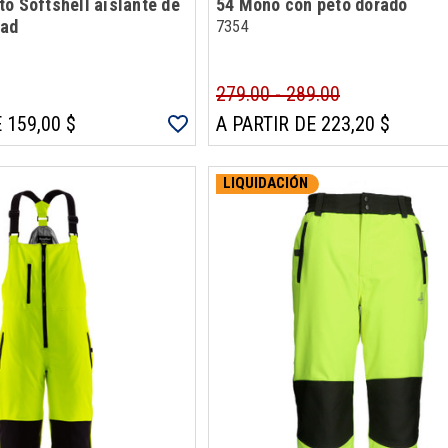
o Softshell aislante de
54 Mono con peto dorado
dad
7354
279.00 - 289.00
 159,00 $
A PARTIR DE 223,20 $
LIQUIDACIÓN