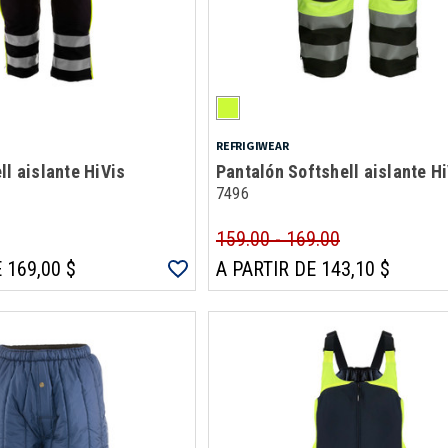
REFRIGIWEAR
ll aislante HiVis
Pantalón Softshell aislante H
7496
159.00 - 169.00
 169,00 $
A PARTIR DE 143,10 $