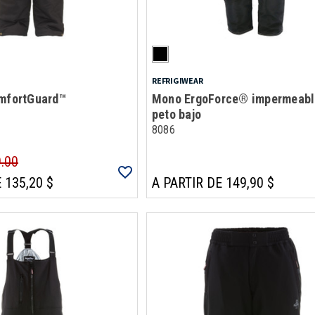
REFRIGIWEAR
omfortGuard™
Mono ErgoForce® impermeabl
peto bajo
8086
9.00
 135,20 $
A PARTIR DE 149,90 $